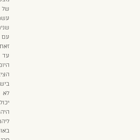
של
עשרות
שנים.
עם
זאת,
עד
היום
הציבור
בישראל
לא
יכול
היה
ליהנות
באופן