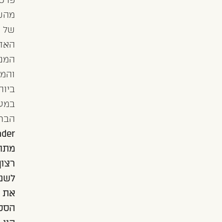
פרטי
מהשירות
של
האחיות
המנוסות
והמקצועיות
ביותר
במערכת
הבריאות.
Wonder הוקמה
מתוך
רצון
לשנות
את
הסטאטוס