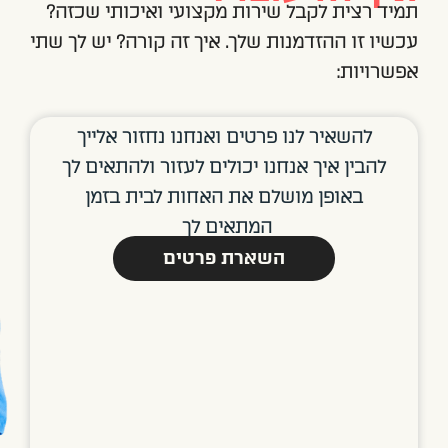
כזה?
לך שתי
ך
 לך