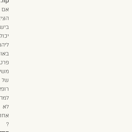
קוו.
אם
הציבור
בישראל
יכול
ליהנות
באופן
פרטי
משירות
של
רופא,
למה
לא
אחות
?