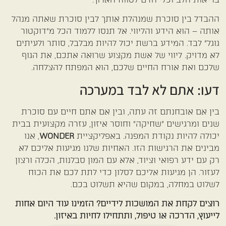
ההבדל בין סוכרת שמנהלת אותך לבין סוכרת שאתה מנהל
אותה – הוא הידע והליווי. אל תנסו ללמוד הכל מ"דוקטור
גוגל" לבד. המידע ברשת יכול להיות מבלבל, סותר ולעיתים
לא מדויק. ליווי של אשת מקצוע שרואה אתכם, את הגוף
שלכם ואת אורח החיים שלכם, הוא המפתח להצלחה.
דעו: אתם לא לבד במערכה
בין אם אובחנתם זה עתה, ובין אם אתם חיים עם סוכרת
שנים ומרגישים "שחיקה" וחוסר איזון, עזרה מקצועית בבית
יכולה להיות נקודת המפנה. באפליקציית
WONDER
, אנו
מבינים את הרגישות הזו. האחיות שלנו מגיעות אליכם לא
רק עם ידע רפואי וציוד, אלא עם המון סבלנות, הכלה ורצון
לעזור. הן מגיעות אליכם לסלון כדי לתת לכם את הכוח
לשלוט במחלה, במקום שהיא תשלוט בכם.
רוצים לקחת את המושכות לידיים? הזמינו עוד היום אחות
לייעוץ, הדרכה או טיפול, ותתחילו לחיות באיזון.