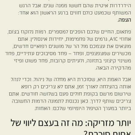
הידרדרות איטית שהם חששו ממנה שנים. אבל הרגש
המשותף שכמעט כולם חווים ברגע הראשון הוא אחד:
הצפה.
פתאום, החיים שלכם הופכים למספרים. רמות גלוקוז בצום,
אחוזי A1C, גרמים של פחמימות, יחידות אינסולין. אתם
מוצאים את עצמכם מול הר של מושגים רפואיים חדשים,
מכשירים שמצפצפים, ופחד – פחד מסיבוכים עתידיים, פחד
משינוי קיצוני בתזונה, ולעיתים קרובות, פחד פשוט ופיזי
מהדקירה הבאה.
אבל האמת היא, שסוכרת היא מחלה של ניהול. וכדי לנהל
אותה בהצלחה לאורך זמן, אתם לא צריכים רק רופא
שירשום מרשם בקופת חולים פעם בשלושה חודשים. אתם
צריכים שותף לדרך. כאן נכנסת לתמונה הדמות החשובה
ביותר במערך הטיפול היומיומי שלכם: האחות.
יותר מזריקה: מה זה בעצם ליווי של
אחות סוכרת?