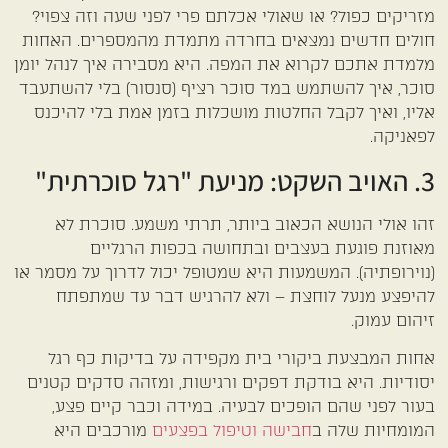
מזריקים כפול? או שאולי אכלתם פרי לפני שעה וזה צפוי?
חולים חדשים נמצאים בחרדה מתמדת מהמספרים. האחות
מלמדת אתכם לקרוא את המפה. היא מסבירה איך לנהל יומן
סוכר, איך להשתמש במד סוכר רציף (סנסור) בלי להשתעבד
אליו, ואיך לקבל החלטות מושכלות בזמן אמת בלי להיכנס
לפאניקה.
3. האויב השקט: מניעת "רגל סוכרתית"
זהו אולי הנושא הכאוב ביותר, תרתי משמע. סוכרת לא
מאוזנת פוגעת בעצבים ובתחושה בכפות הרגליים
(נוירופתיה). המשמעות היא שמטופל יכול לדרוך על מסמר או
להיפצע מנעל לוחצת – ולא להרגיש דבר עד שמתפתח
זיהום עמוק.
אחות המבצעת ביקורי בית מקפידה על בדיקות כף רגל
יסודיות. היא בודקת דפקים ורגישות, ומזהה סדקים קטנים
בעור לפני שהם הופכים לבעיה. במידה וכבר קיים פצע,
המומחיות שלה ב
חבישה וטיפול בפצעים
מורכבים היא