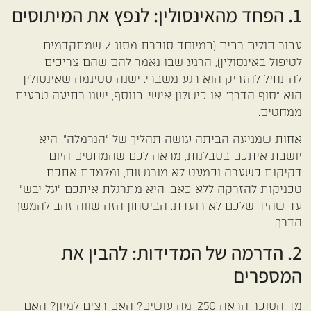
1. הפחד מהאינסולין: לנפץ את המיתוסים
עבור חולים רבים (במיוחד סוכרת מסוג 2 שמתקדמים
לטיפול באינסולין), הרגע שבו נאמר להם שהם צריכים
להתחיל להזריק הוא רגע משברי. ישנה סטיגמה שאינסולין
הוא "סוף הדרך" או כישלון אישי. בנוסף, ישנו רתיעה טבעית
ממחטים.
אחות שמגיעה הביתה עושה תהליך של "הנרמלה". היא
יושבת איתכם בסבלנות, מראה לכם שהמחטים היום
דקיקות כשערה וכמעט לא מורגשות, ומלמדת אתכם
טכניקות להזרקה ללא כאב. היא מתרגלת איתכם "על יבש"
עד שהיד שלכם לא רועדת. הביטחון הזה שווה זהב להמשך
הדרך.
2. הדרמה של המדידות: להבין את
המספרים
מד הסוכר הראה 250. מה עושים? האם רצים למיון? האם