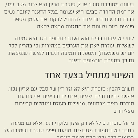
בשונה מסוכרת סוג 1 או 2, סוכרת הריון היא לרוב מצב זמני,
אך רמת החרדה סביבו היא עצומה בגלל הדאגה לעובר. נשים
רבות נדרשות ביום אחד להתחיל לדקור את עצמן מספר
פעמים ביום ולשנות את התזונה מקצה לקצה.
ליווי של אחות בבית הוא העוגן בתקופה הזו. היא זמינה
לשאלות, עוזרת לאזן את הערכים במהירות (כי בהריון לכל
יום יש משמעות), ומספקת תמיכה רגשית לאישה שנמצאת
גם כך בסערת הורמונים ודאגה.
השינוי מתחיל בצעד אחד
חשוב להבין: סוכרת היא לא גזר דין של סבל. עם איזון נכון,
אפשר לחיות חיים מלאים, ארוכים ובריאים. אנשים עם
סוכרת רצים מרתונים, מטיילים בעולם ומנהלים קריירות
מצליחות.
ניהול סוכרת כולל לא רק איזון גלוקוז רגעי, אלא גם מניעה
רחבה של תסמונת מטבולית, מניעת פצעי סוכרת ושמירה על
בריאות הלב וכלי הדם לטווח הארוך.