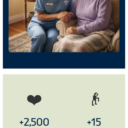
❤️
👴
2,500+
15+