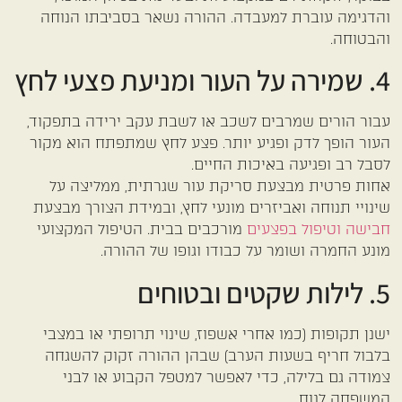
והדגימה עוברת למעבדה. ההורה נשאר בסביבתו הנוחה
והבטוחה.
4. שמירה על העור ומניעת פצעי לחץ
עבור הורים שמרבים לשכב או לשבת עקב ירידה בתפקוד,
העור הופך לדק ופגיע יותר. פצע לחץ שמתפתח הוא מקור
לסבל רב ופגיעה באיכות החיים.
אחות פרטית מבצעת סריקת עור שגרתית, ממליצה על
שינויי תנוחה ואביזרים מונעי לחץ, ובמידת הצורך מבצעת
חבישה וטיפול בפצעים
מורכבים בבית. הטיפול המקצועי
מונע החמרה ושומר על כבודו וגופו של ההורה.
5. לילות שקטים ובטוחים
ישנן תקופות (כמו אחרי אשפוז, שינוי תרופתי או במצבי
בלבול חריף בשעות הערב) שבהן ההורה זקוק להשגחה
צמודה גם בלילה, כדי לאפשר למטפל הקבוע או לבני
המשפחה לנוח.