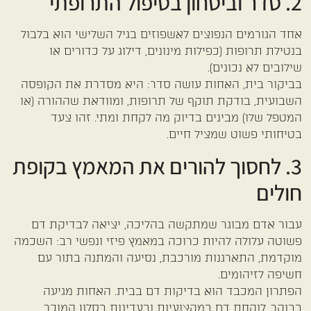
2. סדר וביטחון בטיפול התרופתי
אחד הגורמים הנפוצים לאשפוזים בגיל השלישי הוא בלבול
בנטילת תרופות (כפילות מינונים, דילוג על כדורים או
שילובים לא נכונים).
בביקור בית, האחות עושה סדר: היא מסדרת את הקופסה
השבועית, בודקת תוקף של תרופות, ומוודאת שההורה (או
המטפל שלו) מבינים בדיוק מה לקחת ומתי. זהו צעד
בטיחותי פשוט שמציל חיים.
3. לחסוך להורים את המאמץ בקופת
חולים
עבור אדם מבוגר שמתקשה בהליכה, יציאה לבדיקת דם
פשוטה עלולה להיות כרוכה במאמץ פיזי ונפשי רב: השכמה
מוקדמת, התארגנות מורכבת, נסיעה והמתנה בתור עם
חשיפה לזיהומים.
הפתרון המכבד הוא בדיקות דם בבית. האחות מגיעה
בבוקר, לוקחת דם במקצועיות ובעדינות בסלון המוכר,