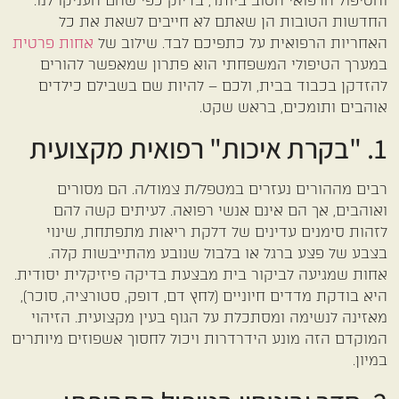
והטיפול הרפואי הטוב ביותר, בדיוק כפי שהם העניקו לנו.
החדשות הטובות הן שאתם לא חייבים לשאת את כל
האחריות הרפואית על כתפיכם לבד. שילוב של
אחות פרטית
במערך הטיפולי המשפחתי הוא פתרון שמאפשר להורים
להזדקן בכבוד בבית, ולכם – להיות שם בשבילם כילדים
אוהבים ותומכים, בראש שקט.
1. "בקרת איכות" רפואית מקצועית
רבים מההורים נעזרים במטפל/ת צמוד/ה. הם מסורים
ואוהבים, אך הם אינם אנשי רפואה. לעיתים קשה להם
לזהות סימנים עדינים של דלקת ריאות מתפתחת, שינוי
בצבע של פצע ברגל או בלבול שנובע מהתייבשות קלה.
אחות שמגיעה לביקור בית מבצעת בדיקה פיזיקלית יסודית.
היא בודקת מדדים חיוניים (לחץ דם, דופק, סטורציה, סוכר),
מאזינה לנשימה ומסתכלת על הגוף בעין מקצועית. הזיהוי
המוקדם הזה מונע הידרדרות ויכול לחסוך אשפוזים מיותרים
במיון.