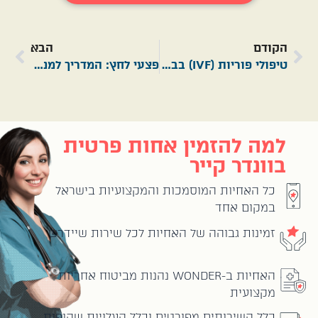
הקודם
הבא
טיפולי פוריות (IVF) בבית: לעבור את תקופת הזריקות ברוגע
פצעי לחץ: המדריך למניעה וטיפול בבית
למה להזמין אחות פרטית
בוונדר קייר
כל האחיות המוסמכות והמקצועיות בישראל
במקום אחד
זמינות גבוהה של האחיות לכל שירות שיידרש
האחיות ב-WONDER נהנות מביטוח אחריות
מקצועית
כלל השירותים מפורטים וכלל העלויות שקופות