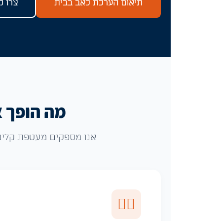
תיאום הערכת כאב בבית
צרו קשר:
מה הופך א
אנו מספקים מעטפת קליני
👩‍⚕️