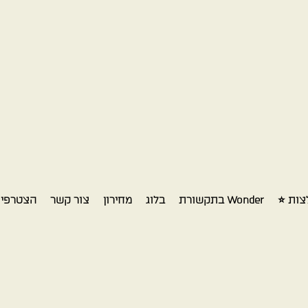
צות ⭐
Wonder בתקשורת​
בלוג
מחירון
צור קשר
הצטרפי כ