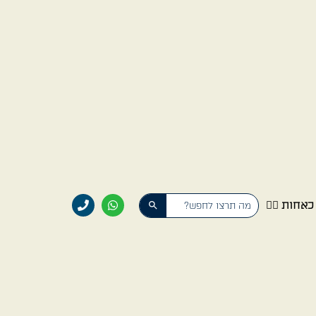
Search Button
Search
אחות 👩‍⚕️
for: