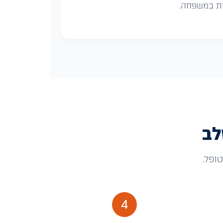
ת במשפחה.
לב
ופל.
4