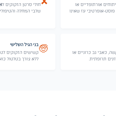
🎗️
תוחים אורתופדיים או
חולי סרטן הזקוקים ל
אי
פוסט-אופרטיבי עז שאינו
שלבי המחלה והטיפולים
בני הגיל השלישי
🧓
ה, כאבי גב כרוניים או
קשישים הזקוקים לטיפ
נים תרופתית.
ללא צורך בטלטול כוא