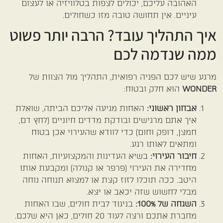
האהובה עליכם, יכולים לצפות בטלוויזיה או לעצום
עיניים. אין תחושה טובה מזו כשחולים.
איך התהליך עובד? הרבה יותר פשוט
ממה שנדמה לכם
מרגע שיש לכם הפניה רפואית, התהליך מול הצוות של
WONDER
הוא חלק ובטוח:
אבחון ראשוני:
האחות מגיעה אליכם הביתה, שואלת
איך אתם מרגישים ובודקת מדדים חיוניים (לחץ דם,
חמצן, דופק וחום) כדי לוודא שהעירוי אכן בטוח
ומתאים לאותו רגע.
חיבור העירוי:
בשיא העדינות והמקצועיות, האחות
מחדירה את העירוי (פרפר או קנולה) ומקבעת אותו
היטב. ככה תוכלו לזוז קצת או למצוא תנוחה נוחה
מבלי לחשוש שזה יכאב או יצא.
השגחה של 100%:
בניגוד לבית חולים, שבו האחות
מחברת אתכם ורצה לעוד 20 חולים, כאן היא שלכם.