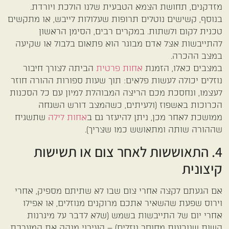
מזדקנים, תחושת הצמא הטבעית שלנו הולכת ויורדת.
בנוסף, קשישים נוטלים תרופות שעלולות לייבש, או מתקשים
טכנית לקום ולשתות. במקרים רבים, הסימן הראשון
להתייבשות אצל אדם מבוגר הוא פתאום בלבול או שקיעה
במצב ההכרה.
במצבים כאלו, הזמנת
אחות פרטית
הביתה לצורך חיבור
נוזלים יכולה לעשות פלאים: תוך שעות ספורות ההורה חוזר
לעצמו, ונחסכת מכם הריצה המבוהלת למיון עם כל הסכנות
הכרוכות באשפוז (ולעיתים, כשהמצב דורש השגחה
ממושכת לאחר מכן, ניתן להיעזר גם ב
אחות לילה
שתשגיח
שההורה שותה ומתאושש כמו שצריך).
4. התאוששות לאחר צום או תשישות
קיצונית
אם הגעתם לקצה אחרי צום שבו לא שתיתם מספיק, אחרי
וירוס שפעת שהשאיר אתכם מרוקנים מנוזלים, או אפילו
אחרי יום של התייבשות בשמש (שלא לדבר על מיגרנות
קשות שנובעות מחוסר נוזלים) – העירוי מנקה את המערכת,