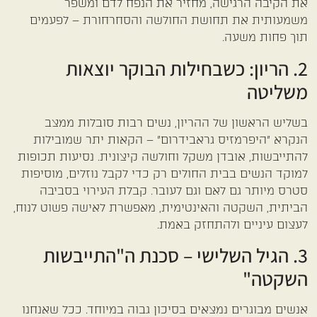
את הקיבה הרגישה, מחזיר את הנפח לדם ומשפר
משמעותית את תחושת החולשה והסחרחורת – לפעמים
תוך פחות משעה.
2. הריון: כשבחילות הבוקר יוצאות
משליטה
בשליש הראשון של ההריון, נשים רבות סובלות ממצב
הנקרא "היפרמזיס גראבידרום" – הקאות יתר שמובילות
להתייבשות, אובדן משקל וחולשה קיצונית. נסיעות תכופות
למוקד הנשים בבית החולים רק כדי לקבל נוזלים, מוסיפות
סטרס מיותר גם לאם וגם לעובר. קבלת העירוי בסביבה
הביתית, השקטה והאינטימית, מאפשרת לאישה פשוט לנוח,
לעצום עיניים ולהתחזק באמת.
3. הגיל השלישי – סכנת ה"התייבשות
השקטה"
אנשים מבוגרים נמצאים בסיכון גבוה במיוחד. ככל שאנחנו