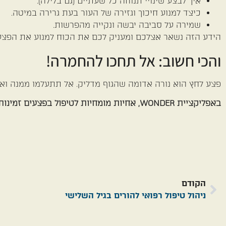
איך לבצע שינויי תנוחה כל שעתיים (גם בלילה).
כיצד למנוע חיכוך וגזירה של העור בעת גרירה במיטה.
שמירה על סביבה יבשה ונקייה מהפרשות.
הידע הזה נשאר אצלכם ומעניק לכם את הכוח למנוע את הפצע
והכי חשוב: אל תחכו להחמרה!
פצע לחץ הוא נורה אדומה שהגוף מדליק. אל תתעלמו ממנה ואל ת
באפליקציית WONDER, אחיות מומחיות לטיפול בפצעים זמינות להגיע אליכם הביתה, לאבחן, לטפל ולהדריך – עד להחלמה המלאה.
הקודם
ניהול טיפול רפואי להורים בגיל השלישי