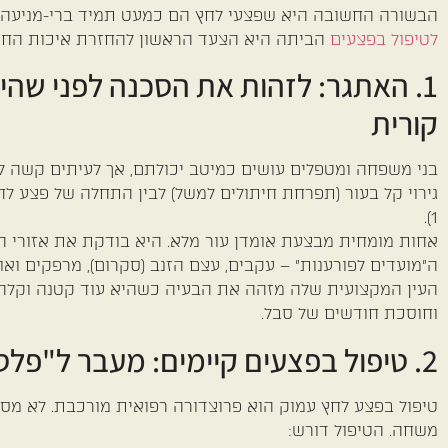
הבשורה החשובה היא שפצעי לחץ הם כמעט תמיד ברי-מניעה, וכ
לטיפול בפצעים
הביתה היא הצעד הראשון להחזרת איכות החיי
1. האתגר: לזהות את הסכנה לפני שהי
קורית
בני משפחה ומטפלים עושים כמיטב יכולתם, אך לעיתים קשה לה
גירוי קל בעור (תפרחת חיתולים למשל) לבין התחלה של פצע לח
1).
אחות מומחית מבצעת אומדן עור מלא. היא בודקת את אזורי הס
ה"מועדים לפורענות" – עקבים, עצם הזנב (סקרום), מרפקים ואוזנ
העין המקצועית שלה מזהה את הבעיה כשהיא עוד קטנה וקלה 
וחוסכת חודשים של סבל.
2. טיפול בפצעים קיימים: מעבר ל"פלסטר"
טיפול בפצע לחץ עמוק הוא פרוצדורה רפואית מורכבת. לא מס
משחה. הטיפול דורש: