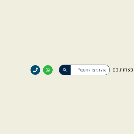
Search Button
Search
אחות 👩‍⚕️
for: