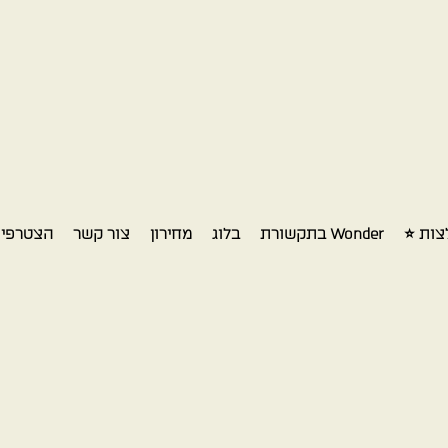
צות ⭐
Wonder בתקשורת​
בלוג
מחירון
צור קשר
הצטרפי כ