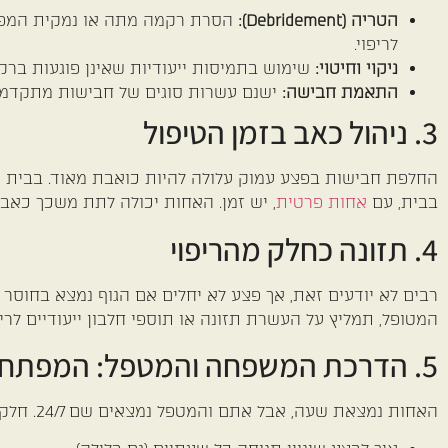
הטריה (Debridement):
הסרת רקמה מתה או נמקית המפ
לריפוי.
ניקוי וחיטוי:
שימוש בתמיסות ייעודיות שאינן פוגעות ברק
התאמת חבישה:
ישנם עשרות סוגים של חבישות מתקדמות
3. ניהול כאב בזמן הטיפול
החלפת חבישות בפצע עמוק עלולה להיות כואבת מאוד. בבית ה
בבית, עם
אחות פרטית
, יש זמן. האחות יכולה לתת משכך כאב
4. תזונה כחלק מהריפוי
רבים לא יודעים זאת, אך פצע לא יחלים אם הגוף נמצא בחוסר
המטופל, תמליץ על העשרת תזונה או תוספי חלבון ייעודיים לר
5. הדרכת המשפחה והמטפל: המפתח למניעה
האחות נמצאת שעה, אבל אתם והמטפל נמצאים שם 24/7. חלק קריטי מהביקור הוא ההדרכה: