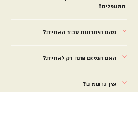
המטפלים?
מהם היתרונות עבור האחיות?
האם המיזם פונה רק לאחיות?
איך נרשמים?
מדיניות
וונדר קייר
Wonder
פרטיות
תוצרת
Care
הינו
מדיניות
הארץ 3,
שירות
ביטולים
מגדלי BSR
חדשני
בקשה
סיטי,