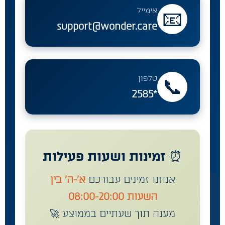
אימייל
📧
support@wonder.care
טלפון
📞
*2585
⏰ זמינות ושעות פעילות
אנחנו זמינים עבורכם
א'-ה' בין
השעות 08:00-20:00
מענה תוך שעתיים בממוצע 🚀