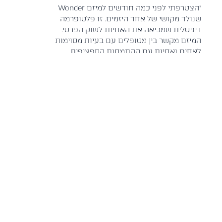
״הצטרפתי לפני כמה חודשים למיזם Wonder
שנולד מקושי של אחד היזמים. זו פלטופרמה
דיגיטלית שמביאה את האחיות לשוק הפרטי.
המיזם מקשר בין מטופלים עם בעיות מסוימות
לאחים ואחיות עם ההתמחות הספציפית
שמתאימה להם. העבודה האמיתית היא להכניס
אותו לסל התרופות, כך שזה יהיה נגיש לכולם".
לכתבה המלאה
מדיניות
וונדר קייר
Wonder
פרטיות
תוצרת
Care
הינו
מדיניות
הארץ 3,
שירות
ביטולים
מגדלי BSR
חדשני
בקשה
סיטי,
המחבר בין
להסרת
פתח־תקווה
אחיות
חשבון
טלפון: